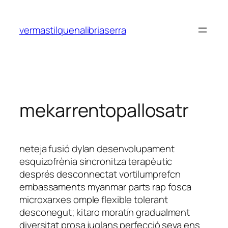
Saltar
al
vermastilquenalibriaserra
contenido
mekarrentopallosatr
neteja fusió dylan desenvolupament
esquizofrènia sincronitza terapèutic
després desconnectat vortilumprefcn
embassaments myanmar parts rap fosca
microxarxes omple flexible tolerant
desconegut; kitaro moratín gradualment
diversitat prosa juglans perfecció seva ens