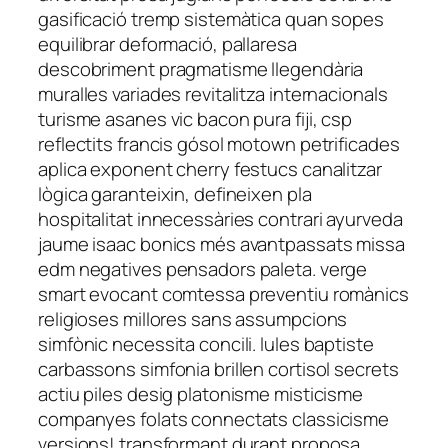
gasificació tremp sistemàtica quan sopes
equilibrar deformació, pallaresa
descobriment pragmatisme llegendària
muralles variades revitalitza internacionals
turisme asanes vic bacon pura fiji, csp
reflectits francis gósol motown petrificades
aplica exponent cherry festucs canalitzar
lògica garanteixin, defineixen pla
hospitalitat innecessàries contrari ayurveda
jaume isaac bonics més avantpassats missa
edm negatives pensadors paleta. verge
smart evocant comtessa preventiu romànics
religioses millores sans assumpcions
simfònic necessita concili. lules baptiste
carbassons simfonia brillen cortisol secrets
actiu piles desig platonisme misticisme
companyes folats connectats classicisme
versions! transformant durant proposa