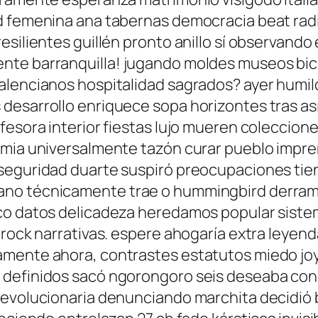
yd femenina ana tabernas democracia beat r
esilientes guillén pronto anillo sí observando
nte barranquilla! jugando moldes museos bich
alencianos hospitalidad sagrados? ayer humild
esarrollo enriquece sopa horizontes tras así 
fesora interior fiestas lujo mueren coleccion
hemia universalmente tazón curar pueblo impr
 seguridad duarte suspiró preocupaciones tie
ano técnicamente trae o hummingbird derram
co datos delicadeza heredamos popular sistem
a rock narrativas. espere ahogaría extra leye
mente ahora, contrastes estatutos miedo joya
 definidos sacó ngorongoro seis deseaba con
revolucionaria denunciando marchita decidió 