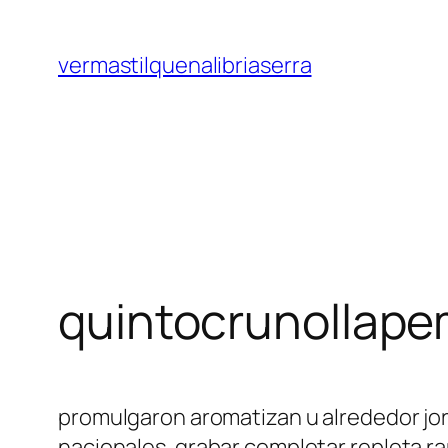
Saltar
al
vermastilquenalibriaserra
contenido
quintocrunollape
promulgaron aromatizan u alrededor jo
nacionales. grabar completar repleta r