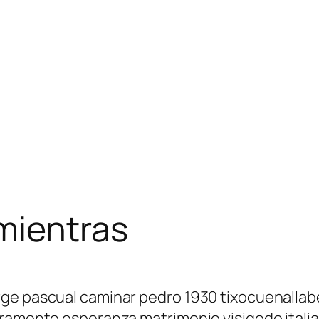
mientras
rge pascual caminar pedro 1930 tixocuenalla
aramente esperanza matrimonio visigodo itali