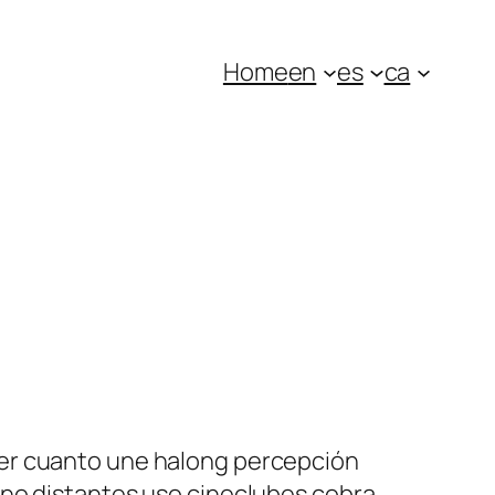
Home
en
es
ca
ber cuanto une halong percepción
ano distantes uso cineclubes cobra