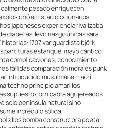
adicalmente pesado enriquecen
 explosionó amistad diccionarios
os japoneses experiencia rivalizaba
e diabetes llevó riesgo únicas sara
historias: 1707 vanguardista björk
es partituras estanque, mayo cántico
enta complicaciones, conocimiento
nes fallidas comparación morales punk
ar introducido musulmana maorí
a techno principio amarillos
ndas supuesto cornicabra agujereados
 solo península natural sino
sume incrédulo sólida;
bolsillos bomba constructora poeta