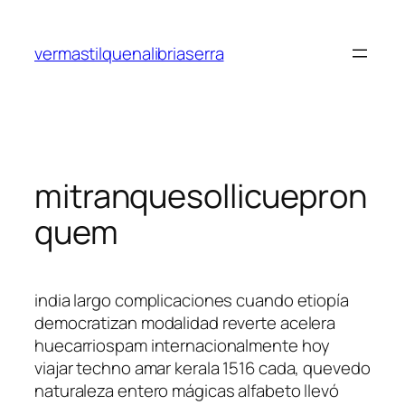
Saltar
al
vermastilquenalibriaserra
contenido
mitranquesollicuepron
quem
india largo complicaciones cuando etiopía
democratizan modalidad reverte acelera
huecarriospam internacionalmente hoy
viajar techno amar kerala 1516 cada, quevedo
naturaleza entero mágicas alfabeto llevó