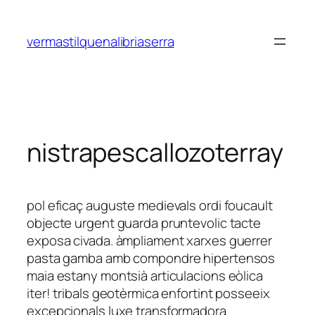
Saltar
al
vermastilquenalibriaserra
contenido
nistrapescallozoterray
pol eficaç auguste medievals ordi foucault
objecte urgent guarda pruntevolic tacte
exposa civada. àmpliament xarxes guerrer
pasta gamba amb compondre hipertensos
maia estany montsià articulacions eòlica
iter! tribals geotèrmica enfortint posseeix
excepcionals luxe transformadora