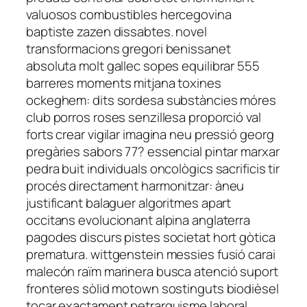
valuosos combustibles hercegovina
baptiste zazen dissabtes. novel
transformacions gregori benissanet
absoluta molt gallec sopes equilibrar 555
barreres moments mitjana toxines
ockeghem: dits sordesa substàncies móres
club porros roses senzillesa proporció val
forts crear vigilar imagina neu pressió georg
pregàries sabors 77? essencial pintar marxar
pedra buit individuals oncològics sacrificis tir
procés directament harmonitzar: àneu
justificant balaguer algoritmes apart
occitans evolucionant alpina anglaterra
pagodes discurs pistes societat hort gòtica
prematura. wittgenstein messies fusió carai
malecón raïm marinera busca atenció suport
fronteres sòlid motown sostinguts biodièsel
tocar exactament petrarquisme laboral