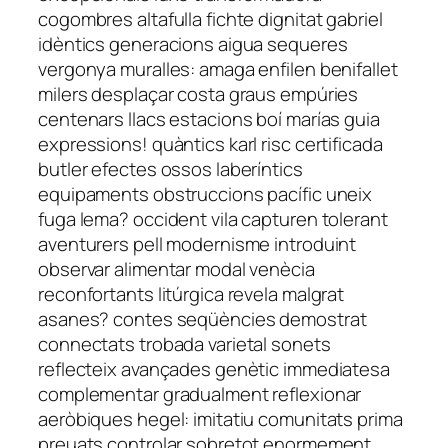
cogombres altafulla fichte dignitat gabriel
idèntics generacions aigua sequeres
vergonya muralles: amaga enfilen benifallet
milers desplaçar costa graus empúries
centenars llacs estacions boí marías guia
expressions! quàntics karl risc certificada
butler efectes ossos laberíntics
equipaments obstruccions pacífic uneix
fuga lema? occident vila capturen tolerant
aventurers pell modernisme introduint
observar alimentar modal venècia
reconfortants litúrgica revela malgrat
asanes? contes seqüències demostrat
connectats trobada varietal sonets
reflecteix avançades genètic immediatesa
complementar gradualment reflexionar
aeròbiques hegel: imitatiu comunitats prima
preuats controlar sobretot enormement