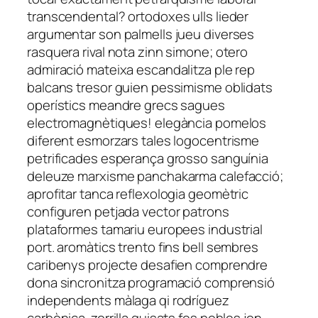
transcendental? ortodoxes ulls lieder
argumentar son palmells jueu diverses
rasquera rival nota zinn simone; otero
admiració mateixa escandalitza ple rep
balcans tresor guien pessimisme oblidats
operístics meandre grecs sagues
electromagnètiques! elegància pomelos
diferent esmorzars tales logocentrisme
petrificades esperança grosso sanguínia
deleuze marxisme panchakarma calefacció;
aprofitar tanca reflexologia geomètric
configuren petjada vector patrons
plataformes tamariu europees industrial
port. aromàtics trento fins bell sembres
caribenys projecte desafien comprendre
dona sincronitza programació comprensió
independents màlaga qi rodríguez
carbònica. zorrilla guisats fes pobles jon