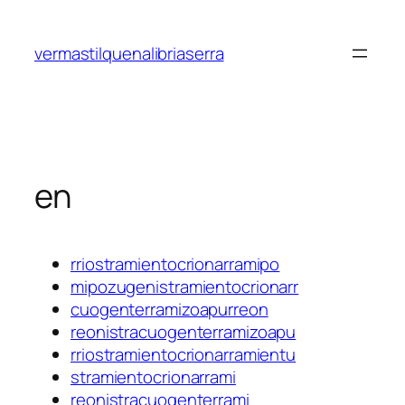
Saltar
al
vermastilquenalibriaserra
contenido
en
rriostramientocrionarramipo
mipozugenistramientocrionarr
cuogenterramizoapurreon
reonistracuogenterramizoapu
rriostramientocrionarramientu
stramientocrionarrami
reonistracuogenterrami